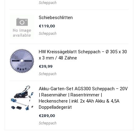
Scheppach
Schiebeschlitten
€
119,00
Scheppach
HW Kreissägeblatt Scheppach – Ø 305 x 30
x 3 mm / 48 Zähne
€
39,99
Scheppach
Akku-Garten-Set AGS300 Scheppach – 20V
| Rasenmäher | Rasentrimmer |
Heckenschere | inkl. 2x 4Ah Akku & 4,5A
Doppelladegerät
€
289,00
Scheppach