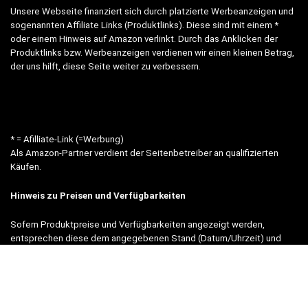
Unsere Webseite finanziert sich durch platzierte Werbeanzeigen und
sogenannten Affiliate Links (Produktlinks). Diese sind mit einem *
oder einem Hinweis auf Amazon verlinkt. Durch das Anklicken der
Produktlinks bzw. Werbeanzeigen verdienen wir einen kleinen Betrag,
der uns hilft, diese Seite weiter zu verbessern.
* = Afilliate-Link (=Werbung)
Als Amazon-Partner verdient der Seitenbetreiber an qualifizierten
Käufen.
Hinweis zu Preisen und Verfügbarkeiten
Sofern Produktpreise und Verfügbarkeiten angezeigt werden,
entsprechen diese dem angegebenen Stand (Datum/Uhrzeit) und
können sich auf der verlinkten Seite jederzeit ändern. Für den Kauf
eines Produkts gelten die Angaben zu Preis und Verfügbarkeit, die
zum Kaufzeitpunkt [auf der/den maßgeblichen Amazon-Website(s)]
angezeigt werden.