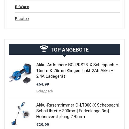
B-Ware
Practixx
TOP ANGEBOTE
Akku-Astschere BC-PRS28-X Scheppach –
15mm & 28mm Klingen | inkl. 2Ah Akku +
2,4A Ladegerät
€
64,99
Scheppach
Akku-Rasentrimmer C-LT300-X Scheppach|
Schnittbreite 300mm| Fadenlänge 3m|
Höhenverstellung 270mm
€
29,99