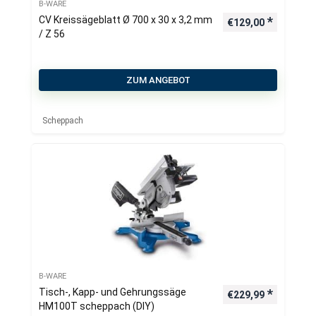
B-WARE
CV Kreissägeblatt Ø 700 x 30 x 3,2 mm
€
129,00
/ Z 56
ZUM ANGEBOT
Scheppach
B-WARE
Tisch-, Kapp- und Gehrungssäge
€
229,99
HM100T scheppach (DIY)