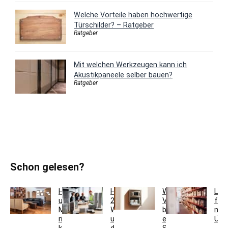
Welche Vorteile haben hochwertige
Türschilder? – Ratgeber
Ratgeber
Mit welchen Werkzeugen kann ich
Akustikpaneele selber bauen?
Ratgeber
Schon gelesen?
Holzfarben
Hausmeisterservice
Welche
Lag
und
2.0:
Vorteile
für
Möbel
Werkzeugkoffer
bietet
meh
richtig
und
ein
Übe
kombinieren
digitales
Schlüsseltresor?