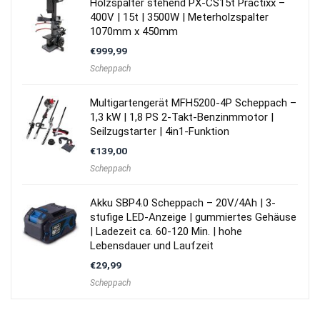
Holzspalter stehend PX-CS15t Practixx –
400V | 15t | 3500W | Meterholzspalter
1070mm x 450mm
€
999,99
Scheppach
Multigartengerät MFH5200-4P Scheppach –
1,3 kW | 1,8 PS 2-Takt-Benzinmmotor |
Seilzugstarter | 4in1-Funktion
€
139,00
Scheppach
Akku SBP4.0 Scheppach – 20V/4Ah | 3-
stufige LED-Anzeige | gummiertes Gehäuse
| Ladezeit ca. 60-120 Min. | hohe
Lebensdauer und Laufzeit
€
29,99
Scheppach