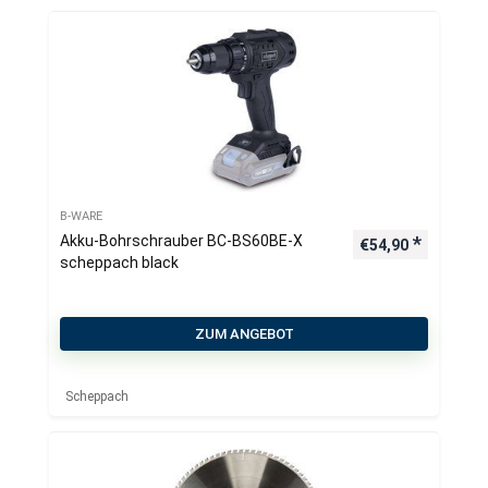
B-WARE
Akku-Bohrschrauber BC-BS60BE-X
€
54,90
scheppach black
ZUM ANGEBOT
Scheppach