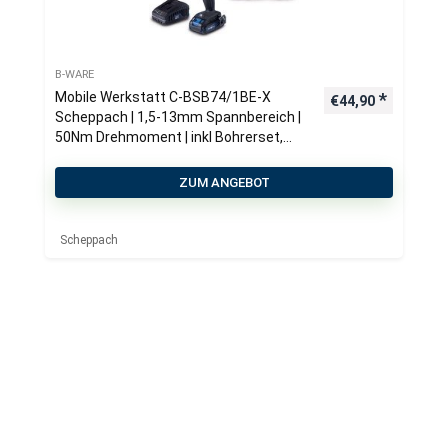
B-WARE
Mobile Werkstatt C-BSB74/1BE-X
€
44,90
Scheppach | 1,5-13mm Spannbereich |
50Nm Drehmoment | inkl Bohrerset,
Bits, 1x 2Ah Akku & Ladegerät + Koffer
ZUM ANGEBOT
Scheppach