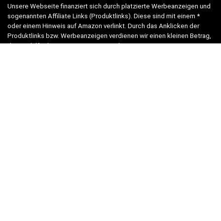
Unsere Webseite finanziert sich durch platzierte Werbeanzeigen und
sogenannten Affiliate Links (Produktlinks). Diese sind mit einem *
oder einem Hinweis auf Amazon verlinkt. Durch das Anklicken der
Produktlinks bzw. Werbeanzeigen verdienen wir einen kleinen Betrag,
der uns hilft, diese Seite weiter zu verbessern.
* = Afilliate-Link (=Werbung)
Als Amazon-Partner verdient der Seitenbetreiber an qualifizierten
Käufen.
Hinweis zu Preisen und Verfügbarkeiten
Sofern Produktpreise und Verfügbarkeiten angezeigt werden,
entsprechen diese dem angegebenen Stand (Datum/Uhrzeit) und
können sich auf der verlinkten Seite jederzeit ändern. Für den Kauf
eines Produkts gelten die Angaben zu Preis und Verfügbarkeit, die
zum Kaufzeitpunkt [auf der/den maßgeblichen Amazon-Website(s)]
angezeigt werden.