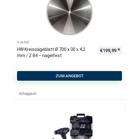
B-WARE
HW Kreissägeblatt Ø 700 x 30 x 4,2
€
199,99
mm / Z 84 – nagelfest
ZUM ANGEBOT
Scheppach