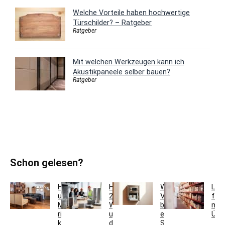
Welche Vorteile haben hochwertige
Türschilder? – Ratgeber
Ratgeber
Mit welchen Werkzeugen kann ich
Akustikpaneele selber bauen?
Ratgeber
Schon gelesen?
Holzfarben
Hausmeisterservice
Welche
Lag
und
2.0:
Vorteile
für
Möbel
Werkzeugkoffer
bietet
meh
richtig
und
ein
Übe
kombinieren
digitales
Schlüsseltresor?