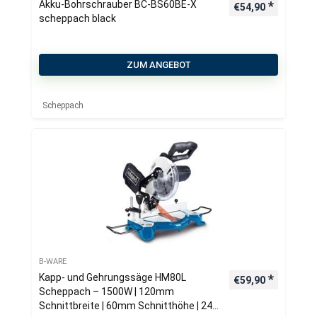
Akku-Bohrschrauber BC-BS60BE-X
€
54,90
scheppach black
ZUM ANGEBOT
Scheppach
B-WARE
Kapp- und Gehrungssäge HM80L
€
59,90
Scheppach – 1500W | 120mm
Schnittbreite | 60mm Schnitthöhe | 24