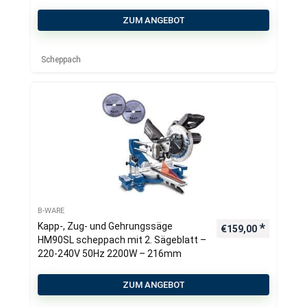
Z
ZUM ANGEBOT
Scheppach
B-WARE
Kapp-, Zug- und Gehrungssäge
€
159,00
HM90SL scheppach mit 2. Sägeblatt –
220-240V 50Hz 2200W – 216mm
ZUM ANGEBOT