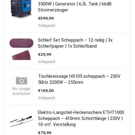
3500W | Generator | 6,3L Tank | 66dB
Stromerzeuger
€
599,99
Scheppach
Schleif Set Scheppach – 12-teilig | 3x
Schleifpapier | 1x Schleifband
€
29,99
Scheppach
Tischkreissäge HS105 scheppach – 230V
50Hz 2200W – 255mm
€
169,00
Scheppach
Elektro-Langstiel-Heckenschere ETHT1000
Scheppach – 410mm Schnittlänge | 230V |
10-stf. Verstellung
€
79,99