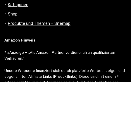
Kategorien
Shop
Produkte und Themen – Sitemap
Amazon Hinweis
* #Anzeige – „Als Amazon-Partner verdiene ich an qualifizierten
Verkäufen.“
Unsere Webseite finanziert sich durch platzierte Werbeanzeigen und
sogenannten Affiliate Links (Produktlinks). Diese sind mit einem *
oder einem Hinweis auf Amazon verlinkt. Durch das Anklicken der
Produktlinks bzw. Werbeanzeigen verdienen wir einen kleinen Betrag,
der uns hilft, diese Seite weiter zu verbessern.
* = Afilliate-Link (=Werbung)
Als Amazon-Partner verdient der Seitenbetreiber an qualifizierten