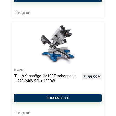
Scheppach
B-WARE
Tisch Kappsäge HM100T scheppach
€
199,99
– 220-240V 50Hz 1800W
ZUM ANGEBOT
Scheppach