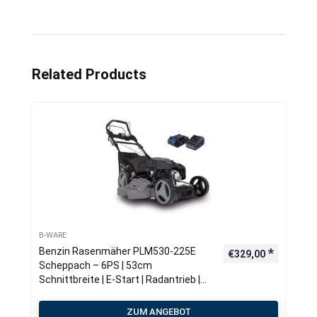
Related Products
B-WARE
Benzin Rasenmäher PLM530-225E
€
329,00
Scheppach – 6PS | 53cm
Schnittbreite | E-Start | Radantrieb |
65 Liter Fangkorb
ZUM ANGEBOT