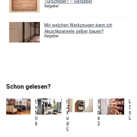
Türschilder? – Ratgeber
Ratgeber
Mit welchen Werkzeugen kann ich
Akustikpaneele selber bauen?
Ratgeber
Schon gelesen?
Holzfarben
Hausmeisterservice
Welche
Lag
und
2.0:
Vorteile
für
Möbel
Werkzeugkoffer
bietet
meh
richtig
und
ein
Übe
kombinieren
digitales
Schlüsseltresor?
Gebäudemanagement