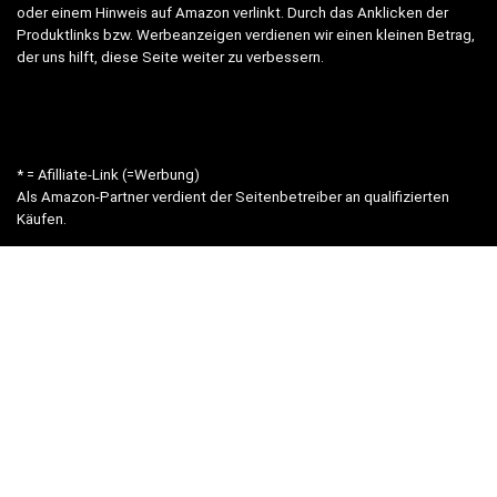
oder einem Hinweis auf Amazon verlinkt. Durch das Anklicken der
Produktlinks bzw. Werbeanzeigen verdienen wir einen kleinen Betrag,
der uns hilft, diese Seite weiter zu verbessern.
* = Afilliate-Link (=Werbung)
Als Amazon-Partner verdient der Seitenbetreiber an qualifizierten
Käufen.
Hinweis zu Preisen und Verfügbarkeiten
Sofern Produktpreise und Verfügbarkeiten angezeigt werden,
entsprechen diese dem angegebenen Stand (Datum/Uhrzeit) und
können sich auf der verlinkten Seite jederzeit ändern. Für den Kauf
eines Produkts gelten die Angaben zu Preis und Verfügbarkeit, die
zum Kaufzeitpunkt [auf der/den maßgeblichen Amazon-Website(s)]
angezeigt werden.