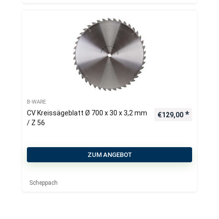
B-WARE
CV Kreissägeblatt Ø 700 x 30 x 3,2 mm
€
129,00
/ Z 56
ZUM ANGEBOT
Scheppach