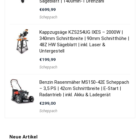
Sägeblatt | 1400min-1 Drehzahl
€
699,99
Scheppach
Kappzugsäge KZS254UG IXES – 2000W |
340mm Schnittbreite | 90mm Schnitthöhe |
48Z HW Sägeblatt | inkl. Laser &
Untergestell
€
199,99
Scheppach
Benzin Rasenmäher MS150-42E Scheppach
– 3,5 PS | 42cm Schnittbreite | E-Start |
Radantrieb | inkl. Akku & Ladegerät
€
299,00
Scheppach
Neue Artikel