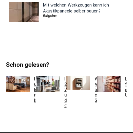
Mit welchen Werkzeugen kann ich
Akustikpaneele selber bauen?
Ratgeber
Schon gelesen?
Holzfarben
Hausmeisterservice
Welche
Lag
und
2.0:
Vorteile
für
Möbel
Werkzeugkoffer
bietet
meh
richtig
und
ein
Übe
kombinieren
digitales
Schlüsseltresor?
Gebäudemanagement