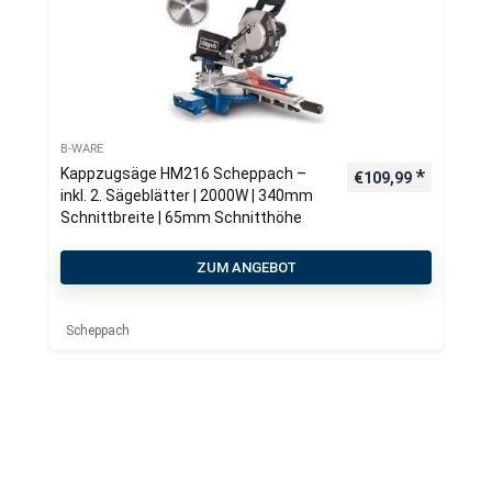
B-WARE
Kappzugsäge HM216 Scheppach –
€
109,99
inkl. 2. Sägeblätter | 2000W | 340mm
Schnittbreite | 65mm Schnitthöhe
ZUM ANGEBOT
Scheppach