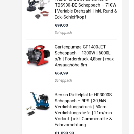
TBS930-BE Scheppach – 710W
| Variable Drehzahl | inkl. Rund &
Eck-Schleifkopf
€
99,00
Scheppach
Gartenpumpe GP1400JET
Scheppach – 1300W | 6000L
p/h | Förderdruck 4,8bar | max.
Ansaughöhe 8m
€
69,99
Scheppach
Benzin Rüttelplatte HP3000S
Scheppach – 9PS | 30,5kN
Verdichtungsdruck | 50cm
Verdichtungstiefe | 21m/min
Vorlauf | inkl. Gummimatte &
Fahrvorrichtung
€
1.099,99