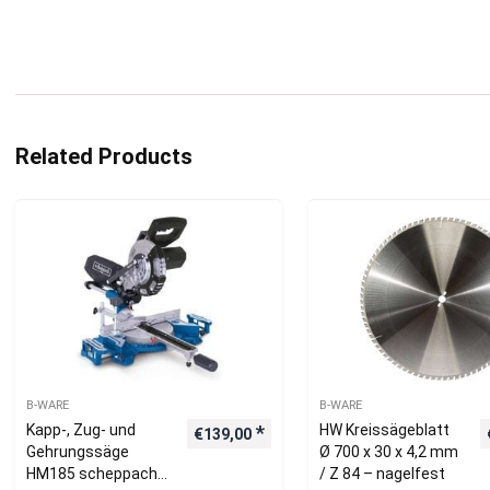
Related Products
B-WARE
B-WARE
Kapp-, Zug- und
HW Kreissägeblatt
€
139,00
Gehrungssäge
Ø 700 x 30 x 4,2 mm
HM185 scheppach
/ Z 84 – nagelfest