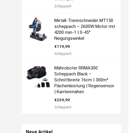
Scheppach
Metall-Trennschneider MT150
scheppach – 2600W Motor mit
4200 min-1 | 0-45°
Neigungswinkel
€
119,99
Scheppach
Mähroboter RRMA300
Scheppach Black –
Schnittbreite 16cm | 300m²
Flächenleistung | Regensensor
| Kantenmähen
€
239,99
Scheppach
Neue Artikel