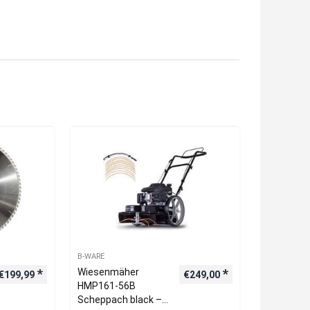
B-WARE
Wiesenmäher
€
199,99
€
249,00
HMP161-56B
Scheppach black –