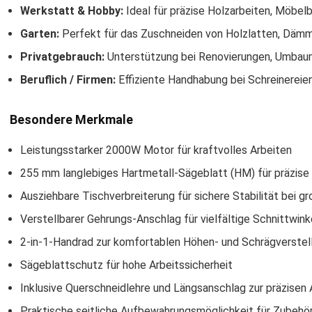
Werkstatt & Hobby:
Ideal für präzise Holzarbeiten, Möbel
Garten:
Perfekt für das Zuschneiden von Holzlatten, Dämmm
Privatgebrauch:
Unterstützung bei Renovierungen, Umbau
Beruflich / Firmen:
Effiziente Handhabung bei Schreinerei
Besondere Merkmale
Leistungsstarker 2000W Motor für kraftvolles Arbeiten
255 mm langlebiges Hartmetall-Sägeblatt (HM) für präzise
Ausziehbare Tischverbreiterung für sichere Stabilität bei 
Verstellbarer Gehrungs-Anschlag für vielfältige Schnittwink
2-in-1-Handrad zur komfortablen Höhen- und Schrägverstel
Sägeblattschutz für hohe Arbeitssicherheit
Inklusive Querschneidlehre und Längsanschlag zur präzisen 
Praktische seitliche Aufbewahrungsmöglichkeit für Zubeh