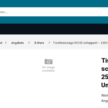
rt
Angebote
B-Ware
Tischkreissäge HS105 scheppach – 230V
Ti
sc
25
Un
Werk
Ang