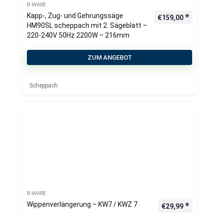
B-WARE
Kapp-, Zug- und Gehrungssäge
€
159,00
HM90SL scheppach mit 2. Sägeblatt –
220-240V 50Hz 2200W – 216mm
ZUM ANGEBOT
Scheppach
B-WARE
Wippenverlängerung – KW7 / KWZ 7
€
29,99