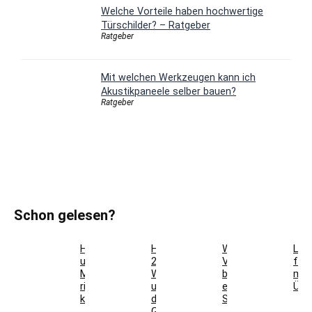
Welche Vorteile haben hochwertige
Türschilder? – Ratgeber
Ratgeber
Mit welchen Werkzeugen kann ich
Akustikpaneele selber bauen?
Ratgeber
Schon gelesen?
Holzfarben
Hausmeisterservice
Welche
Lag
und
2.0:
Vorteile
für
Möbel
Werkzeugkoffer
bietet
meh
richtig
und
ein
Übe
kombinieren
digitales
Schlüsseltresor?
Gebäudemanagement