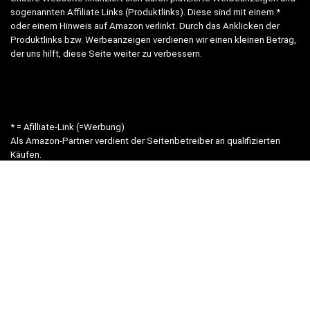
sogenannten Affiliate Links (Produktlinks). Diese sind mit einem *
oder einem Hinweis auf Amazon verlinkt. Durch das Anklicken der
Produktlinks bzw. Werbeanzeigen verdienen wir einen kleinen Betrag,
der uns hilft, diese Seite weiter zu verbessern.
* = Afilliate-Link (=Werbung)
Als Amazon-Partner verdient der Seitenbetreiber an qualifizierten
Käufen.
Hinweis zu Preisen und Verfügbarkeiten
Sofern Produktpreise und Verfügbarkeiten angezeigt werden,
entsprechen diese dem angegebenen Stand (Datum/Uhrzeit) und
können sich auf der verlinkten Seite jederzeit ändern. Für den Kauf
eines Produkts gelten die Angaben zu Preis und Verfügbarkeit, die
zum Kaufzeitpunkt [auf der/den maßgeblichen Amazon-Website(s)]
angezeigt werden.