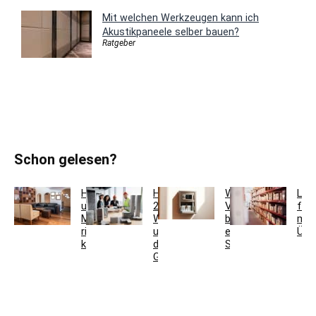
Mit welchen Werkzeugen kann ich
Akustikpaneele selber bauen?
Ratgeber
Schon gelesen?
Holzfarben
Hausmeisterservice
Welche
Lag
und
2.0:
Vorteile
für
Möbel
Werkzeugkoffer
bietet
meh
richtig
und
ein
Übe
kombinieren
digitales
Schlüsseltresor?
Gebäudemanagement