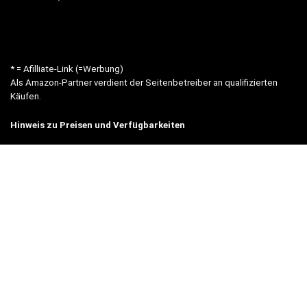
* = Afilliate-Link (=Werbung)
Als Amazon-Partner verdient der Seitenbetreiber an qualifizierten
Käufen.
Hinweis zu Preisen und Verfügbarkeiten
Sofern Produktpreise und Verfügbarkeiten angezeigt werden,
entsprechen diese dem angegebenen Stand (Datum/Uhrzeit) und
können sich auf der verlinkten Seite jederzeit ändern. Für den Kauf
eines Produkts gelten die Angaben zu Preis und Verfügbarkeit, die
zum Kaufzeitpunkt [auf der/den maßgeblichen Amazon-Website(s)]
angezeigt werden.
© 2023 meinewerkzeugwelt.de - alle Rechte vorbehalten |
Impressum
|
Datenschutz