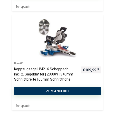
Scheppach
B-WARE
Kappzugsäge HM216 Scheppach –
€
109,99
inkl. 2. Sägeblätter | 2000W | 340mm
Schnittbreite | 65mm Schnitthöhe
ZUM ANGEBOT
Scheppach