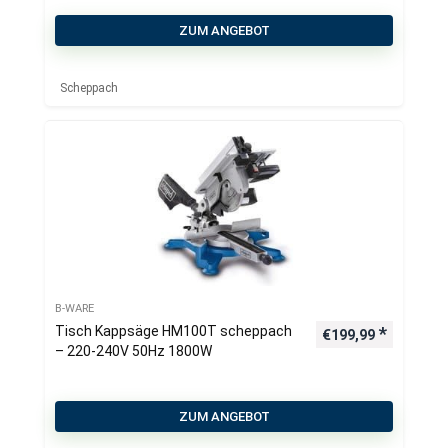
Z
ZUM ANGEBOT
Scheppach
B-WARE
Tisch Kappsäge HM100T scheppach
€
199,99
– 220-240V 50Hz 1800W
ZUM ANGEBOT