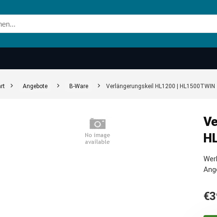
rt
Angebote
B-Ware
Verlängerungskeil HL1200 | HL1500TWIN
Ve
H
Werk
Ang
€
3