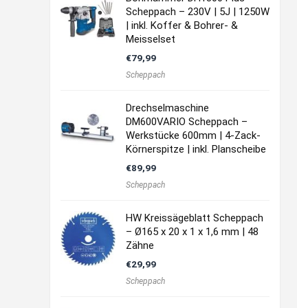
Scheppach – 230V | 5J | 1250W
| inkl. Koffer & Bohrer- &
Meisselset
€
79,99
Scheppach
Drechselmaschine
DM600VARIO Scheppach –
Werkstücke 600mm | 4-Zack-
Körnerspitze | inkl. Planscheibe
€
89,99
Scheppach
HW Kreissägeblatt Scheppach
– Ø165 x 20 x 1 x 1,6 mm | 48
Zähne
€
29,99
Scheppach