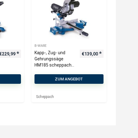
B-WARE
Kapp-, Zug- und
€
229,99
€
139,00
Gehrungssäge
HM185 scheppach
(DIY) 220-240 V
T
ZUM ANGEBOT
Scheppach