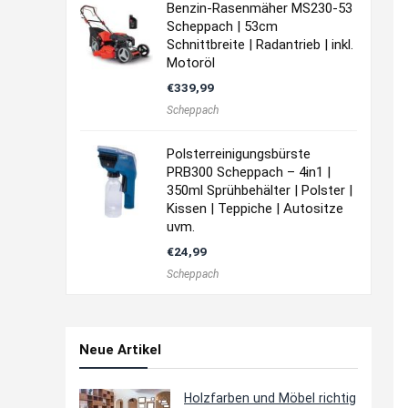
Benzin-Rasenmäher MS230-53
Scheppach | 53cm
Schnittbreite | Radantrieb | inkl.
Motoröl
€
339,99
Scheppach
Polsterreinigungsbürste
PRB300 Scheppach – 4in1 |
350ml Sprühbehälter | Polster |
Kissen | Teppiche | Autositze
uvm.
€
24,99
Scheppach
Neue Artikel
Holzfarben und Möbel richtig