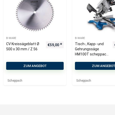
B-WARE
B-WARE
CV Kreissägeblatt Ø
Tisch-, Kapp- und
€
59,00
500 x 30 mm / Z 56
Gehrungssäge
HM100T scheppach
(DIY)
ZUM ANGEBOT
ZUM ANGEBO
Scheppach
Scheppach