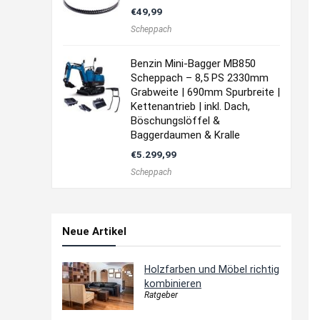
€
49,99
Scheppach
Benzin Mini-Bagger MB850
Scheppach – 8,5 PS 2330mm
Grabweite | 690mm Spurbreite |
Kettenantrieb | inkl. Dach,
Böschungslöffel &
Baggerdaumen & Kralle
€
5.299,99
Scheppach
Neue Artikel
Holzfarben und Möbel richtig
kombinieren
Ratgeber