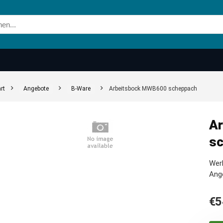
rt
Angebote
B-Ware
Arbeitsbock MWB600 scheppach
A
s
Werk
Ang
€
5