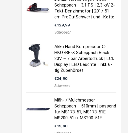
Scheppach – 3,1 PS | 2,3 kW 2-
Takt-Benzinmotor | 20″ / 51
cm ProCutSchwert und -Kette
€
129,99
Scheppach
Akku Hand Kompressor C-
HKO7BE-X Scheppach Black
20V – 7 bar Arbeitsdruck | LCD
Display | LED Leuchte | inkl. 6-
tlg Zubehörset
€
24,90
Scheppach
Mäh- / Mulchmesser
Scheppach – 510mm | passend
für MS173-51, MS173-51E,
MS200-51 u. MS200-51E
€
15,90