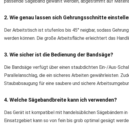
passende Sägeband gewählt werden, abgestimmt auf Material
2. Wie genau lassen sich Gehrungsschnitte einstell
Der Arbeitstisch ist stufenlos bis 45° neigbar, sodass Gehrung
werden können. Die große Arbeitsfläche erleichtert das Handl
3. Wie sicher ist die Bedienung der Bandsäge?
Die Bandsäge verfügt über einen staubdichten Ein-/Aus-Scha
Parallelanschlag, die ein sicheres Arbeiten gewährleisten. Zu
Staubabsaugung für eine saubere und sichere Arbeitsumgebu
4. Welche Sägebandbreite kann ich verwenden?
Das Gerät ist kompatibel mit handelsüblichen Sägebändern in 
Einsatzgebiet kann so von fein bis grob optimal gesägt werde