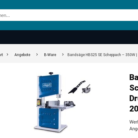
rt
Angebote
B-Ware
Bandsäge HBS25 SE Scheppach – 350W | D
Ba
Sc
Dr
20
Werk
Ang