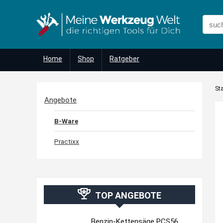
Home
Shop
Ratgeber
Sta
Angebote
B-Ware
Practixx
TOP ANGEBOTE
Benzin-Kettensäge PCS56