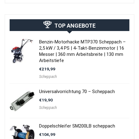
TOP ANGEBOTE
Benzin-Motorhacke MTP370 Scheppach –
2,5 kW / 3,4 PS | 4-Takt-Benzinmotor | 16
Messer | 360 mm Arbeitsbreite | 130 mm
Arbeitstiefe
€
219,99
Scheppach
Universalvorrichtung 70 – Scheppach
€
19,90
Scheppach
Doppelschleifer SM200LB scheppach
€
104,99