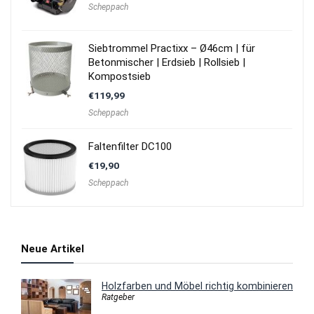
Scheppach
Siebtrommel Practixx – Ø46cm | für
Betonmischer | Erdsieb | Rollsieb |
Kompostsieb
€
119,99
Scheppach
Faltenfilter DC100
€
19,90
Scheppach
Neue Artikel
Holzfarben und Möbel richtig kombinieren
Ratgeber