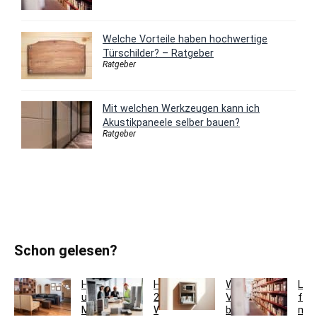
Welche Vorteile haben hochwertige
Türschilder? – Ratgeber
Ratgeber
Mit welchen Werkzeugen kann ich
Akustikpaneele selber bauen?
Ratgeber
Schon gelesen?
Holzfarben
Hausmeisterservice
Welche
Lag
und
2.0:
Vorteile
für
Möbel
Werkzeugkoffer
bietet
meh