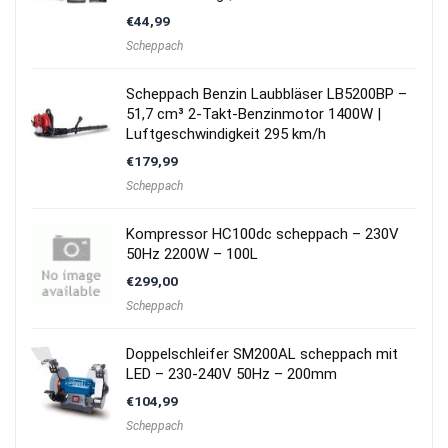
€
44,99
Scheppach
Scheppach Benzin Laubbläser LB5200BP –
51,7 cm³ 2-Takt-Benzinmotor 1400W |
Luftgeschwindigkeit 295 km/h
€
179,99
Scheppach
Kompressor HC100dc scheppach – 230V
50Hz 2200W – 100L
€
299,00
Scheppach
Doppelschleifer SM200AL scheppach mit
LED – 230-240V 50Hz – 200mm
€
104,99
Scheppach