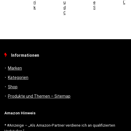
richtig
und
ein
Übe
kombinieren
digitales
Schlüsseltresor?
Gebäudemanagement
Informationen
Marken
Kategorien
Shop
Produkte und Themen – Sitemap
Amazon Hinweis
* #Anzeige – „Als Amazon-Partner verdiene ich an qualifizierten