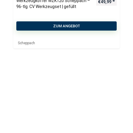
Werkzeugkoffer WZK120 Scheppach –
€
49,99
96-tlg. CV Werkzeugset | gefüllt
ZUM ANGEBOT
Scheppach