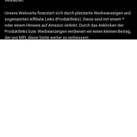
Verkäufen.“
Unsere Webseite finanziert sich durch platzierte Werbeanzeigen und
sogenannten Affiliate Links (Produktlinks). Diese sind mit einem *
oder einem Hinweis auf Amazon verlinkt. Durch das Anklicken der
Produktlinks bzw. Werbeanzeigen verdienen wir einen kleinen Betrag,
der uns hilft, diese Seite weiter zu verbessern.
* = Afilliate-Link (=Werbung)
Als Amazon-Partner verdient der Seitenbetreiber an qualifizierten
Käufen.
Hinweis zu Preisen und Verfügbarkeiten
Sofern Produktpreise und Verfügbarkeiten angezeigt werden,
entsprechen diese dem angegebenen Stand (Datum/Uhrzeit) und
können sich auf der verlinkten Seite jederzeit ändern. Für den Kauf
eines Produkts gelten die Angaben zu Preis und Verfügbarkeit, die
zum Kaufzeitpunkt [auf der/den maßgeblichen Amazon-Website(s)]