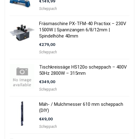
€
149,99
Scheppach
Fräsmaschine PX-TFM-40 Practixx – 230V
1500W | Spannzangen 6/8/12mm |
Spindelhöhe 40mm
€
279,00
Scheppach
Tischkreissäge HS120o scheppach – 400V
50Hz 2800W – 315mm
€
349,00
Scheppach
Mäh- / Mulchmesser 610 mm scheppach
(DIY)
€
49,00
Scheppach