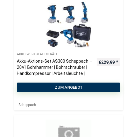
AKKU WERKSTATTGERÄTE
Akku-Aktions-Set AS300 Scheppach –
€
229,99
20V | Bohrhammer | Bohrschrauber |
Handkompressor | Arbeitsleuchte |
inkl. 4Ah Akku & 2,4A Doppelladegerät
ZUM ANGEBOT
Scheppach