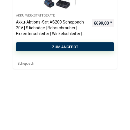
AKKU WERKSTATTGERÄTE
Akku-Aktions-Set AS200 Scheppach –
€
699,00
20V | Stichsäge | Bohrschrauber |
Exzenterschleifer | Winkelschleifer |
inkl. 2x 4Ah Akku & 2,4A
Doppelladegerät
ZUM ANGEBOT
Scheppach