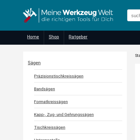
Home
Shop
Ratgeber
Sta
Sägen
Präzisionstischkreissägen
Bandsägen
Formatkreissägen
Kapp-, Zug- und Gehrungssägen
Tischkreissägen