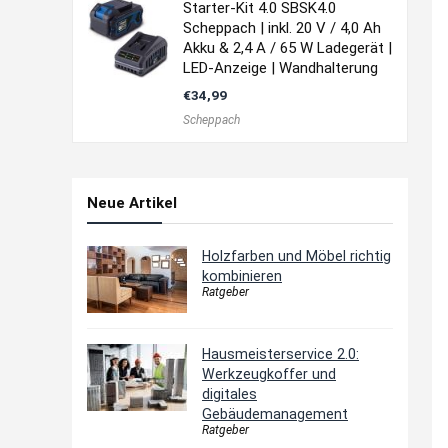
Starter-Kit 4.0 SBSK4.0
Scheppach | inkl. 20 V / 4,0 Ah
Akku & 2,4 A / 65 W Ladegerät |
LED-Anzeige | Wandhalterung
€
34,99
Scheppach
Neue Artikel
Holzfarben und Möbel richtig
kombinieren
Ratgeber
Hausmeisterservice 2.0:
Werkzeugkoffer und
digitales
Gebäudemanagement
Ratgeber