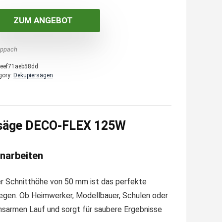
ZUM ANGEBOT
ppach
eef71aeb58dd
gory:
Dekupiersägen
iersäge DECO-FLEX 125W
inarbeiten
r Schnitthöhe von 50 mm ist das perfekte
 legen. Ob Heimwerker, Modellbauer, Schulen oder
onsarmen Lauf und sorgt für saubere Ergebnisse