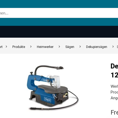
rt
Produkte
Heimwerker
Sägen
Dekupiersägen
De
12
Werk
Pro
Ange
Fr