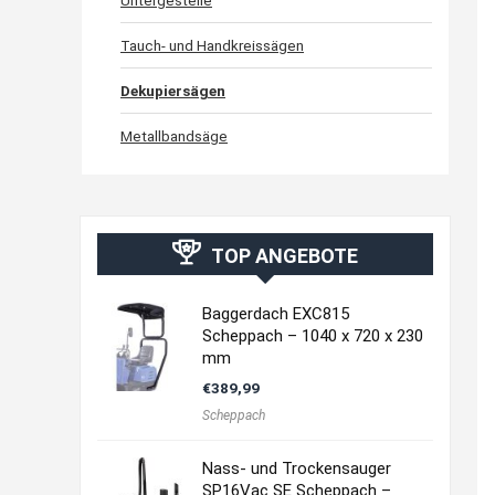
Untergestelle
Tauch- und Handkreissägen
Dekupiersägen
Metallbandsäge
TOP ANGEBOTE
Baggerdach EXC815
Scheppach – 1040 x 720 x 230
mm
€
389,99
Scheppach
Nass- und Trockensauger
SP16Vac SE Scheppach –