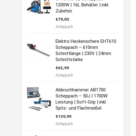
1200W | 16L Behälter | inkl.
Zubehör
€
79,00
Scheppach
Elektro Heckenschere EHT610
Scheppach – 610mm
Schnittlänge | 230V | 24mm
Schnittstärke
€
62,99
Scheppach
Abbruchhammer AB1700
Scheppach – 50J | 1700W
Leistung | Soft-Grip | inkl.
Spitz- und Flachmeißel
€
139,99
Scheppach