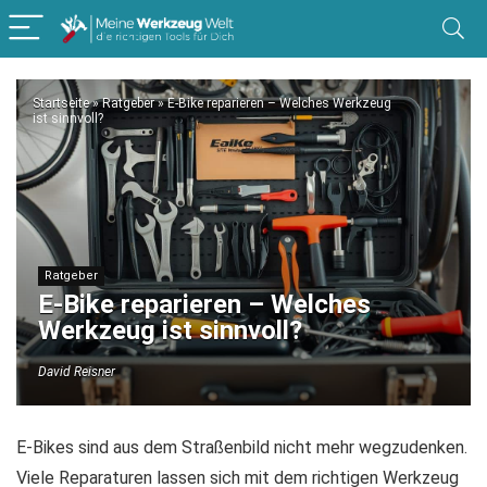
Startseite
»
Ratgeber
»
E-Bike reparieren – Welches Werkzeug
ist sinnvoll?
Ratgeber
E-Bike reparieren – Welches
Werkzeug ist sinnvoll?
David Reisner
E-Bikes sind aus dem Straßenbild nicht mehr wegzudenken.
Viele Reparaturen lassen sich mit dem richtigen Werkzeug