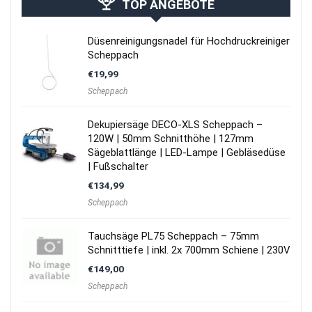
TOP ANGEBOTE
Düsenreinigungsnadel für Hochdruckreiniger
Scheppach
€
19,99
Scheppach
Dekupiersäge DECO-XLS Scheppach –
120W | 50mm Schnitthöhe | 127mm
Sägeblattlänge | LED-Lampe | Gebläsedüse
| Fußschalter
€
134,99
Scheppach
Tauchsäge PL75 Scheppach – 75mm
Schnitttiefe | inkl. 2x 700mm Schiene | 230V
€
149,00
Scheppach