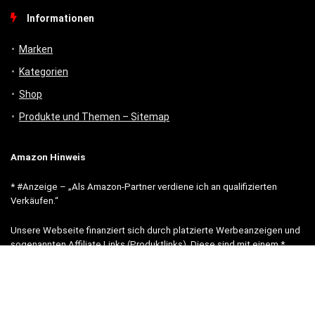
Informationen
Marken
Kategorien
Shop
Produkte und Themen – Sitemap
Amazon Hinweis
* #Anzeige – „Als Amazon-Partner verdiene ich an qualifizierten
Verkäufen.“
Unsere Webseite finanziert sich durch platzierte Werbeanzeigen und
sogenannten Affiliate Links (Produktlinks). Diese sind mit einem *
oder einem Hinweis auf Amazon verlinkt. Durch das Anklicken der
Produktlinks bzw. Werbeanzeigen verdienen wir einen kleinen Betrag,
der uns hilft, diese Seite weiter zu verbessern.