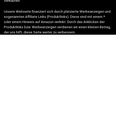
Verkäufen.“
Unsere Webseite finanziert sich durch platzierte Werbeanzeigen und
sogenannten Affiliate Links (Produktlinks). Diese sind mit einem *
oder einem Hinweis auf Amazon verlinkt. Durch das Anklicken der
Produktlinks bzw. Werbeanzeigen verdienen wir einen kleinen Betrag,
der uns hilft, diese Seite weiter zu verbessern.
* = Afilliate-Link (=Werbung)
Als Amazon-Partner verdient der Seitenbetreiber an qualifizierten
Käufen.
Hinweis zu Preisen und Verfügbarkeiten
Sofern Produktpreise und Verfügbarkeiten angezeigt werden,
entsprechen diese dem angegebenen Stand (Datum/Uhrzeit) und
können sich auf der verlinkten Seite jederzeit ändern. Für den Kauf
eines Produkts gelten die Angaben zu Preis und Verfügbarkeit, die
zum Kaufzeitpunkt [auf der/den maßgeblichen Amazon-Website(s)]