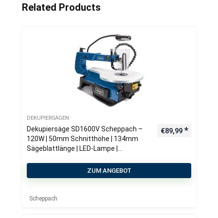
Related Products
DEKUPIERSÄGEN
Dekupiersäge SD1600V Scheppach –
€
89,99
120W | 50mm Schnitthöhe | 134mm
Sägeblattlänge | LED-Lampe |
Gebläsedüse | Farbe / Bezeichnung
abweichend
ZUM ANGEBOT
Scheppach