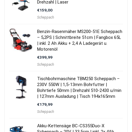
Drehzahl | Laser
€
159,00
Scheppach
Benzin-Rasenmäher MS200-51E Scheppach
– 5,2PS | Schnittbreite 51cm | Fangbox 65L
| inkl. 2 Ah Akku + 2,4 A Ladegerät u.
Motorenöl
€
399,99
Scheppach
Tischbohrmaschine TBM250 Scheppach –
230V 550W | 1,5-13mm Bohrfutter |
Bohrtiefe 50mm | Drehzahl 510-2430 u/min
| 127mm Ausladung | Tisch 194x165mm
€
179,99
Scheppach
Akku-Kettensäge BC-CS355Duo-X
Scheppach – 20V | 33,5cm | inkl. 2x 4Ah