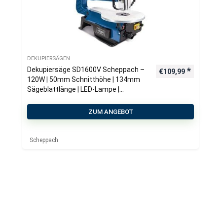
DEKUPIERSÄGEN
Dekupiersäge SD1600V Scheppach –
€
109,99
120W | 50mm Schnitthöhe | 134mm
Sägeblattlänge | LED-Lampe |
Gebläsedüse
ZUM ANGEBOT
Scheppach