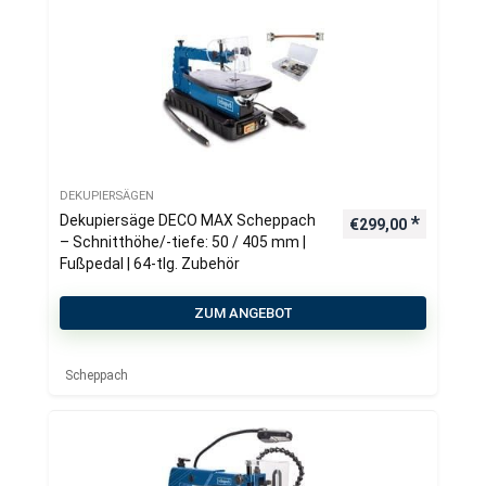
DEKUPIERSÄGEN
Dekupiersäge DECO MAX Scheppach
€
299,00
– Schnitthöhe/-tiefe: 50 / 405 mm |
Fußpedal | 64-tlg. Zubehör
ZUM ANGEBOT
Scheppach