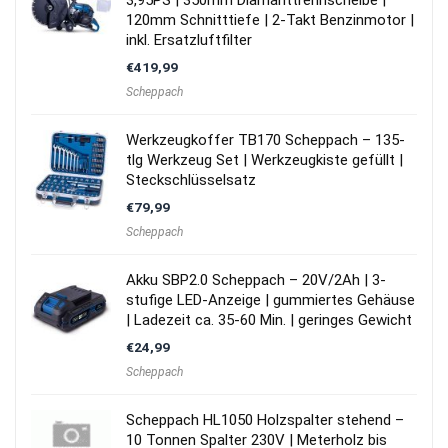
120mm Schnitttiefe | 2-Takt Benzinmotor |
inkl. Ersatzluftfilter
€
419,99
Scheppach
Werkzeugkoffer TB170 Scheppach – 135-
tlg Werkzeug Set | Werkzeugkiste gefüllt |
Steckschlüsselsatz
€
79,99
Scheppach
Akku SBP2.0 Scheppach – 20V/2Ah | 3-
stufige LED-Anzeige | gummiertes Gehäuse
| Ladezeit ca. 35-60 Min. | geringes Gewicht
€
24,99
Scheppach
Scheppach HL1050 Holzspalter stehend –
10 Tonnen Spalter 230V | Meterholz bis