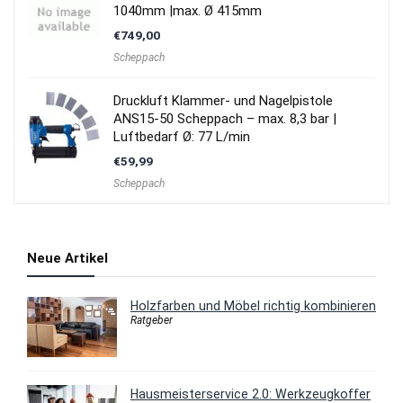
1040mm |max. Ø 415mm
€
749,00
Scheppach
Druckluft Klammer- und Nagelpistole
ANS15-50 Scheppach – max. 8,3 bar |
Luftbedarf Ø: 77 L/min
€
59,99
Scheppach
Neue Artikel
Holzfarben und Möbel richtig kombinieren
Ratgeber
Hausmeisterservice 2.0: Werkzeugkoffer