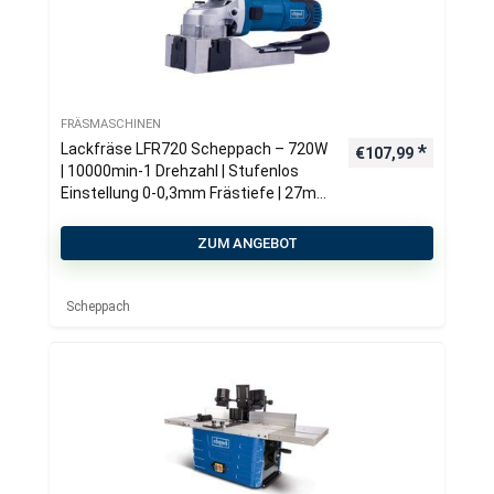
FRÄSMASCHINEN
Lackfräse LFR720 Scheppach – 720W
€
107,99
| 10000min-1 Drehzahl | Stufenlos
Einstellung 0-0,3mm Frästiefe | 27mm
seitliche Fräshöhe | inkl. 4
Wendemesser
ZUM ANGEBOT
Scheppach