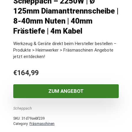
Scheppach – 2250W | Ø
125mm Diamanttrennscheibe |
8-40mm Nuten | 40mm
Frästiefe | 4m Kabel
Werkzeug & Geräte direkt beim Hersteller bestellen –
Produkte > Heimwerker > Fräsmaschinen Angebote
jetzt entdecken!
€
164,99
ZUM ANGEBOT
Scheppach
SKU:
31d79aebf239
Category:
Fräsmaschinen